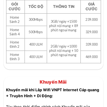
GÓI
GIÁ
TỐC ĐỘ
THÔNG TIN
CƯỚC
CƯỚC
Home
300Mbps
239.000
3GB/ ngày +1500
Sành 2
phút nội mạng + 89
Home
phút ngoại mạng
500Mbps
329.000
Sành 4
Home
400 ULM
339.000
2GB/ ngày +1000
Đỉnh 2
phút nội mạng + 50
Home
phút ngoại mạng
400 ULM
469.000
Đỉnh 3
Khuyến Mãi
Khuyến mãi khi Lắp Wifi VNPT Internet Cáp quang
+ Truyền Hình + Di Động:
Tùy theo thời điểm chính sách Khuyến mãi của