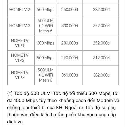
HOMETV 2
500 Mbps
260.000đ
282.000đ
500 ULM
HOMETV 3
+ 1 WiFi
330.000đ
352.000đ
Mesh 6
HOMETV
300 Mbps
230.000đ
252.000đ
VIP1
HOMETV
500 Mbps
290.000đ
312.000đ
VIP2
500 ULM
HOMETV
+ 1 WiFi
360.000đ
382.000đ
VIP3
Mesh 6
(*) Tốc độ 500 ULM: Tốc độ tối thiểu 500 Mbps, tối
đa 1000 Mbps tùy theo khoảng cách đến Modem và
chủng loại thiết bị của KH. Ngoài ra, tốc độ sẽ phụ
thuộc vào điều kiện hạ tầng của khu vực cung cấp
dịch vụ.