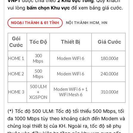
VNPT
được chia theo
2 Khu vực Tổng
. Quý khách
vui lòng
bấm chọn Khu vực
để xem bảng giá cước.
NGOẠI THÀNH & 61 TỈNH
NỘI THÀNH HCM, HN
Gói
Tốc Độ
Thiết Bị
Giá Cước
Cước
300
HOME 1
Modem WiFi 6
180.000đ
Mbps
500
HOME 2
Modem WiFi 6
240.000đ
Mbps
500 ULM
Modem WiFi 6 + 1
HOME 3
+
310.000đ
WiFi Mesh 6
XGSPON
(*) Tốc độ 500 ULM: Tốc độ tối thiểu 500 Mbps, tối
đa 1000 Mbps tùy theo khoảng cách đến Modem và
chủng loại thiết bị của KH. Ngoài ra, tốc độ sẽ phụ