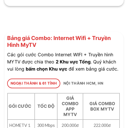
Bảng giá Combo: Internet Wifi + Truyền
Hình MyTV
Các gói cước Combo Internet WIFI + Truyền hình
MYTV
được chia theo
2 Khu vực Tổng
. Quý khách
vui lòng
bấm chọn Khu vực
để xem bảng giá cước.
NGOẠI THÀNH & 61 TỈNH
NỘI THÀNH HCM, HN
GIÁ
COMBO
GIÁ COMBO
GÓI CƯỚC
TỐC ĐỘ
APP
BOX MYTV
MYTV
HOMETV 1
300 Mbps
200.000đ
222.000đ