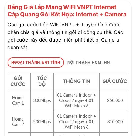
Bảng Giá Lắp Mạng WIFI VNPT Internet
Cáp Quang Gói Kết Hợp: Internet + Camera
Các gói cước Lắp WIFI VNPT + Truyền hình được
phân chia giá và thông tin gói di động cụ thể. Các
gói cước này đều được miễn phí thiết bị Camera
quan sát.
NGOẠI THÀNH & 61 TỈNH
NỘI THÀNH HCM, HN
GÓI
TỐC
THÔNG TIN
GIÁ CƯỚC
CƯỚC
ĐỘ
01 Camera Indoor +
Home
300Mbps
Cloud 7 ngày + 01
250.000
Cam 1
WiFi Mesh 6
01 Camera Indoor +
Home
500Mbps
Cloud 7 ngày + 01
310.000
Cam 2
WiFi Mesh 6