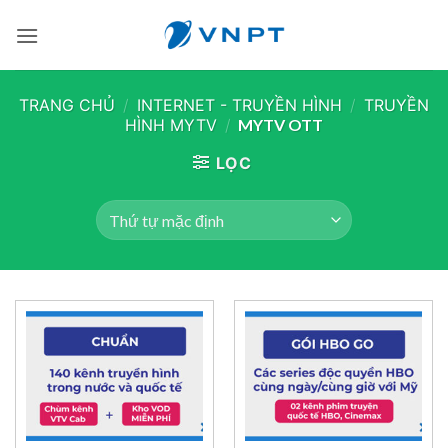
Bỏ
qua
nội
dung
TRANG CHỦ
/
INTERNET - TRUYỀN HÌNH
/
TRUYỀN
HÌNH MYTV
/
MYTV OTT
LỌC