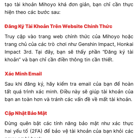
tạo tài khoản Mihoyo khá đơn giản, bạn chỉ cần thực
hiện theo các bước sau:
Đăng Ký Tài Khoản Trên Website Chính Thức
Truy cập vào trang web chính thức của Mihoyo hoặc
trang chủ của các trò chơi như Genshin Impact, Honkai
Impact 3rd. Tại đây, bạn sẽ thấy phần “Đăng ký tài
khoản” và bạn chỉ cần điền thông tin cần thiết.
Xác Minh Email
Sau khi đăng ký, hãy kiểm tra email của bạn để hoàn
tất quá trình xác minh. Điều này sẽ giúp tài khoản của
bạn an toàn hơn và tránh các vấn đề về mất tài khoản.
Cập Nhật Bảo Mật
Đừng quên bật các tính năng bảo mật như xác thực
hai yếu tố (2FA) để bảo vệ tài khoản của bạn khỏi các