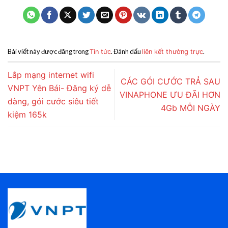
Bài viết này được đăng trong
. Đánh dấu
.
Tin tức
liên kết thường trực
Lắp mạng internet wifi
CÁC GÓI CƯỚC TRẢ SAU
VNPT Yên Bái- Đăng ký dễ
VINAPHONE ƯU ĐÃI HƠN
dàng, gói cước siêu tiết
4Gb MỖI NGÀY
kiệm 165k