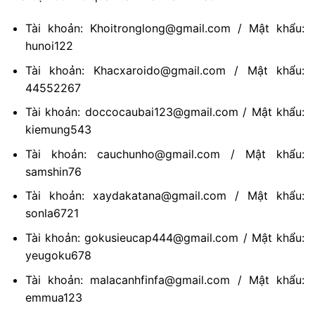
Tài khoản: Khoitronglong@gmail.com / Mật khẩu:
hunoi122
Tài khoản: Khacxaroido@gmail.com / Mật khẩu:
44552267
Tài khoản: doccocaubai123@gmail.com / Mật khẩu:
kiemung543
Tài khoản: cauchunho@gmail.com / Mật khẩu:
samshin76
Tài khoản: xaydakatana@gmail.com / Mật khẩu:
sonla6721
Tài khoản: gokusieucap444@gmail.com / Mật khẩu:
yeugoku678
Tài khoản: malacanhfinfa@gmail.com / Mật khẩu:
emmua123