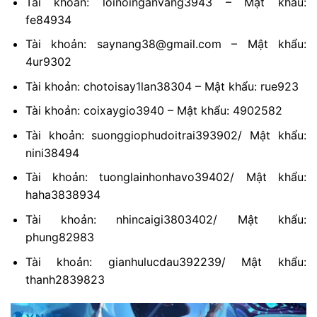
Tài khoản: loinoinganvang3943 – Mật khẩu:
fe84934
Tài khoản: saynang38@gmail.com – Mật khẩu:
4ur9302
Tài khoản: chotoisay1lan38304 – Mật khẩu: rue923
Tài khoản: coixaygio3940 – Mật khẩu: 4902582
Tài khoản: suonggiophudoitrai393902/ Mật khẩu:
nini38494
Tài khoản: tuonglainhonhavo39402/ Mật khẩu:
haha3838934
Tài khoản: nhincaigi3803402/ Mật khẩu:
phung82983
Tài khoản: gianhulucdau392239/ Mật khẩu:
thanh2839823