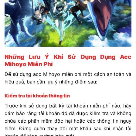
Những Lưu Ý Khi Sử Dụng Dụng Acc
Mihoyo Miễn Phí
Để sử dụng acc Mihoyo miễn phí một cách an toàn và
hiệu quả, bạn cần lưu ý những điểm sau:
Kiểm tra tài khoản thông tin
Trước khi sử dụng bất kỳ tài khoản miễn phí nào, hãy
đảm bảo rằng tài khoản đó đã được kiểm tra và không
chứa các phần mềm độc hại hoặc các thông tin nguy
hiểm. Đừng quên thay đổi mật khẩu sau khi nhận tài
khoản để tăng cường bảo mật.