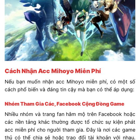
Cách Nhận Acc Mihoyo Miễn Phí
Nếu bạn muốn nhận acc Mihoyo miễn phí, có một số
cách phổ biến và đáng tin cậy mà bạn có thể áp dụng:
Nhóm Tham Gia Các, Facebook Cộng Đồng Game
Nhiều nhóm và trang fan hâm mộ trên Facebook hoặc
các nền tảng khác thường được tổ chức sự kiện phát
acc miễn phí cho người tham gia. Đây là nơi các game
thủ có thể chia sẻ hoặc trao đổi tài khoản với nhau.