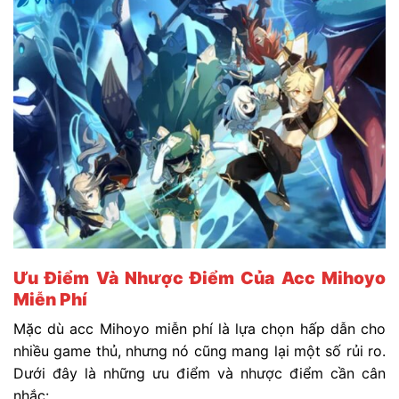
Ưu Điểm Và Nhược Điểm Của Acc Mihoyo
Miễn Phí
Mặc dù acc Mihoyo miễn phí là lựa chọn hấp dẫn cho
nhiều game thủ, nhưng nó cũng mang lại một số rủi ro.
Dưới đây là những ưu điểm và nhược điểm cần cân
nhắc: