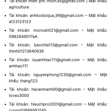
Tài khoản miễn phí: moin.dx@gmail.com | Mật khẩu:
agriculture
Tài khoản: anhkodoiqua_99@gmail.com – Mật khẩu:
a123123123
Tài khoản: monvati021@gmail.com – Mật khẩu:
0982849017aA
Tài khoản: baovhla113@gmail.com – Mật khẩu:
thinh01213840936
Tài khoản: luuanhhao111@gmail.com – Mật khẩu:
anhhao111
Tài khoản: nguyenphong1230@gmail.com – Mật
khẩu: thang123
Tài khoản: havanmanh00@gmail.com – Mật khẩu:
loveu3000
Tài khoản: hieuchpro2001@gmail.com – Mật khẩu:
cuong01688993140