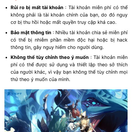
Rủi ro bị mất tài khoản
: Tài khoản miễn phí có thể
không phải là tài khoản chính của bạn, do đó nguy
cơ bị thu hồi hoặc mất quyền truy cập khá cao.
Bảo mật thông tin
: Nhiều tài khoản chia sẻ miễn phí
có thể bị nhiễm phần mềm độc hại hoặc bị hack
thông tin, gây nguy hiểm cho người dùng.
Không thể tùy chỉnh theo ý muốn
: Tài khoản miễn
phí có thể được sử dụng và thiết lập theo sở thích
của người khác, vì vậy bạn không thể tùy chỉnh mọi
thứ theo ý muốn của mình.