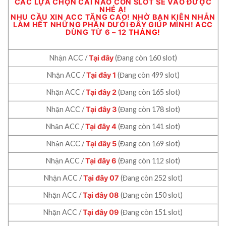
CÁC LỰA CHỌN CÁI NÀO CÒN SLOT SẼ VÀO ĐƯỢC
NHÉ Ạ!
NHU CẦU XIN ACC TĂNG CAO! NHỜ BẠN KIÊN NHẪN
LÀM HẾT NHỮNG PHẦN DƯỚI ĐÂY GIÚP MÌNH! ACC
DÙNG TỪ 6 – 12
THÁNG!
Nhận ACC /
Tại đây
(Đang còn 160 slot)
Nhận ACC /
Tại đây 1
(Đang còn 499 slot)
Nhận ACC /
Tại đây 2
(Đang còn 165 slot)
Nhận ACC /
Tại đây 3
(Đang còn 178 slot)
Nhận ACC /
Tại đây 4
(Đang còn 141 slot)
Nhận ACC /
Tại đây 5
(Đang còn 169 slot)
Nhận ACC /
Tại đây 6
(Đang còn 112 slot)
Nhận ACC /
Tại đây 07
(Đang còn 252 slot)
Nhận ACC /
Tại đây 08
(Đang còn 150 slot)
Nhận ACC /
Tại đây 09
(Đang còn 151 slot)