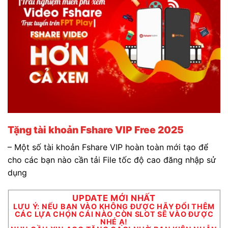
Tặng tài khoản Fshare VIP Free 2025
– Một số tài khoản Fshare VIP hoàn toàn mới tạo để
cho các bạn nào cần tải File tốc độ cao đăng nhập sử
dụng
UPDATE MỚI NHẤT
LƯU Ý: NẾU BẠN VÀO KHÔNG ĐƯỢC HÃY ĐỔI THÊM
CÁC LỰA CHỌN CÁI NÀO CÒN SLOT SẼ VÀO ĐƯỢC
NHÉ Ạ!