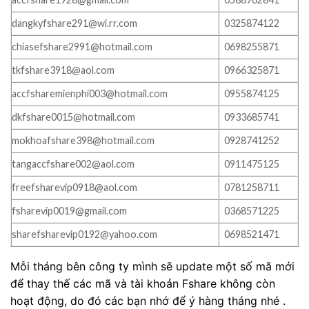
dangkyfshare291@wi.rr.com
0325874122
chiasefshare2991@hotmail.com
0698255871
tkfshare3918@aol.com
0966325871
accfsharemienphi003@hotmail.com
0955874125
dkfshare0015@hotmail.com
0933685741
mokhoafshare398@hotmail.com
0928741252
tangaccfshare002@aol.com
0911475125
freefsharevip0918@aol.com
0781258711
fsharevip0019@gmail.com
0368571225
sharefsharevip0192@yahoo.com
0698521471
Mỗi tháng bên công ty mình sẽ update một số mã mới
để thay thế các mã và tài khoản Fshare không còn
hoạt động, do đó các bạn nhớ để ý hàng tháng nhé .