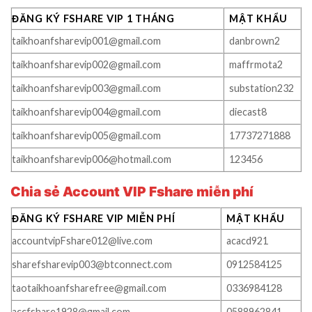
ĐĂNG KÝ FSHARE VIP 1 THÁNG
MẬT KHẨU
taikhoanfsharevip001@gmail.com
danbrown2
taikhoanfsharevip002@gmail.com
maffrmota2
taikhoanfsharevip003@gmail.com
substation232
taikhoanfsharevip004@gmail.com
diecast8
taikhoanfsharevip005@gmail.com
17737271888
taikhoanfsharevip006@hotmail.com
123456
Chia sẻ Account VIP Fshare miễn phí
ĐĂNG KÝ FSHARE VIP MIỄN PHÍ
MẬT KHẨU
accountvipFshare012@live.com
acacd921
sharefsharevip003@btconnect.com
0912584125
taotaikhoanfsharefree@gmail.com
0336984128
accfshare1928@gmail.com
0588962841