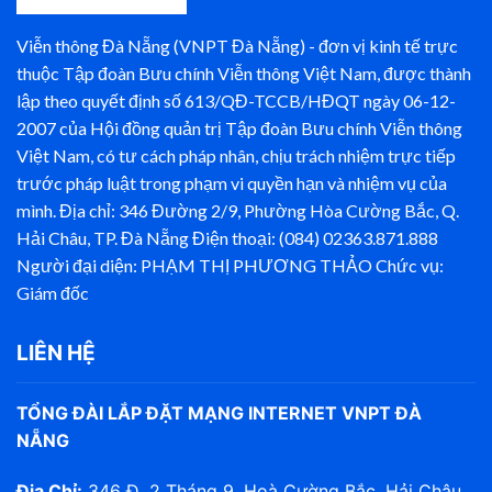
Viễn thông Đà Nẵng (VNPT Đà Nẵng) - đơn vị kinh tế trực
thuộc Tập đoàn Bưu chính Viễn thông Việt Nam, được thành
lập theo quyết định số 613/QĐ-TCCB/HĐQT ngày 06-12-
2007 của Hội đồng quản trị Tập đoàn Bưu chính Viễn thông
Việt Nam, có tư cách pháp nhân, chịu trách nhiệm trực tiếp
trước pháp luật trong phạm vi quyền hạn và nhiệm vụ của
mình. Địa chỉ: 346 Đường 2/9, Phường Hòa Cường Bắc, Q.
Hải Châu, TP. Đà Nẵng Điện thoại: (084) 02363.871.888
Người đại diện: PHẠM THỊ PHƯƠNG THẢO Chức vụ:
Giám đốc
LIÊN HỆ
TỔNG ĐÀI LẮP ĐẶT MẠNG INTERNET VNPT ĐÀ
NẴNG
Địa Chỉ:
346 Đ. 2 Tháng 9, Hoà Cường Bắc, Hải Châu,