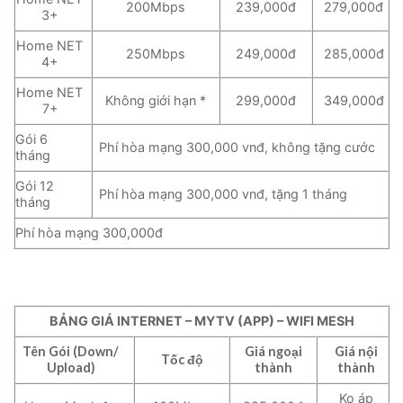
200Mbps
239,000đ
279,000đ
3+
Home NET
250Mbps
249,000đ
285,000đ
4+
Home NET
Không giới hạn *
299,000đ
349,000đ
7+
Gói 6
Phí hòa mạng 300,000 vnđ, không tặng cước
tháng
Gói 12
Phí hòa mạng 300,000 vnđ, tặng 1 tháng
tháng
Phí hòa mạng 300,000đ
BẢNG GIÁ INTERNET – MYTV (APP) – WIFI MESH
Tên Gói (Down/
Giá ngoại
Giá nội
Tốc độ
Upload)
thành
thành
Ko áp