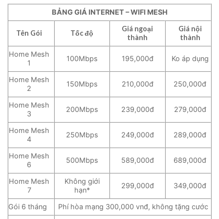
BẢNG GIÁ INTERNET – WIFI MESH
Giá ngoại
Giá nội
Tên Gói
Tốc độ
thành
thành
Home Mesh
100Mbps
195,000đ
Ko áp dụng
1
Home Mesh
150Mbps
210,000đ
250,000đ
2
Home Mesh
200Mbps
239,000đ
279,000đ
3
Home Mesh
250Mbps
249,000đ
289,000đ
4
Home Mesh
500Mbps
589,000đ
689,000đ
6
Home Mesh
Không giới
299,000đ
349,000đ
7
hạn*
Gói 6 tháng
Phí hòa mạng 300,000 vnđ, không tặng cước