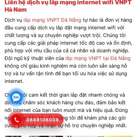
Liên hệ dịch vụ lắp mạng internet wifi VNPT
Hà Nam
Dịch vụ
lắp mạng VNPT Đà Nẵng
tự hào là đơn vị hàng
đầu cung cấp dịch vụ lắp đặt mạng internet wifi với
chất lượng và sự chuyên nghiệp vượt trội. Chúng tôi
cung cấp các giải pháp internet tốc độ cao và ổn định,
phù hợp với nhu cầu của cả cá nhân và doanh nghiệp.
Đội ngũ kỹ thuật viên của
lắp mạng VNPT tại Đà Nẵng
không chỉ giàu kinh nghiệm mà còn luôn sẵn sàng hỗ
trợ và tư vấn tận tình để bạn tối ưu hóa việc sử dụng
internet.
Chúng tôi cam kết thời gian lắp đặt nhanh chóng và
dịch vụ chăm sóc khách hàng chu đáo, đảm bảo kết
nối internet của bạn luôn mượt mà và hiệu quả. Đừng
ngần ngại liên hệ với chúng tôi để khám phá các gói
0888108036
cước phù hợp và nhận sự hỗ trợ chuyên nghiệp nhất.