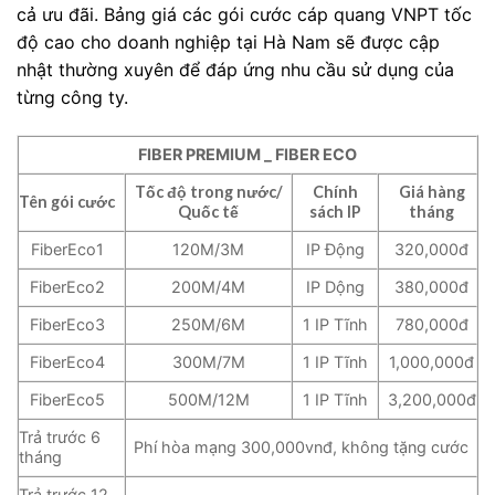
cả ưu đãi. Bảng giá các gói cước cáp quang VNPT tốc
độ cao cho doanh nghiệp tại Hà Nam sẽ được cập
nhật thường xuyên để đáp ứng nhu cầu sử dụng của
từng công ty.
FIBER PREMIUM _ FIBER ECO
Tốc độ trong nước/
Chính
Giá hàng
Tên gói cước
Quốc tế
sách IP
tháng
FiberEco1
120M/3M
IP Động
320,000đ
FiberEco2
200M/4M
IP Dộng
380,000đ
FiberEco3
250M/6M
1 IP Tĩnh
780,000đ
FiberEco4
300M/7M
1 IP Tĩnh
1,000,000đ
FiberEco5
500M/12M
1 IP Tĩnh
3,200,000đ
Trả trước 6
Phí hòa mạng 300,000vnđ, không tặng cước
tháng
Trả trước 12