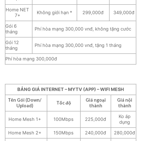
Home NET
Không giới hạn *
299,000đ
349,000đ
7+
Gói 6
Phí hòa mạng 300,000 vnđ, không tặng cước
tháng
Gói 12
Phí hòa mạng 300,000 vnđ, tặng 1 tháng
tháng
Phí hòa mạng 300,000đ
BẢNG GIÁ INTERNET – MYTV (APP) – WIFI MESH
Tên Gói (Down/
Giá ngoại
Giá nội
Tốc độ
Upload)
thành
thành
Ko áp
Home Mesh 1+
100Mbps
225,000đ
dụng
Home Mesh 2+
150Mbps
240,000đ
280,000đ