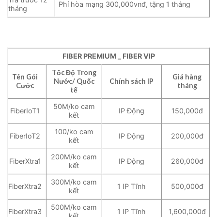
Phí hòa mạng 300,000vnđ, tặng 1 tháng
tháng
FIBER PREMIUM _ FIBER VIP
Tốc Độ Trong
Tên Gói
Giá hàng
Nước/ Quốc
Chính sách IP
Cước
tháng
tế
50M/ko cam
FiberIoT1
IP Động
150,000đ
kết
100/ko cam
FiberIoT2
IP Động
200,000đ
kết
200M/ko cam
FiberXtra1
IP Động
260,000đ
kết
300M/ko cam
FiberXtra2
1 IP Tĩnh
500,000đ
kết
500M/ko cam
FiberXtra3
1 IP Tĩnh
1,600,000đ
kết