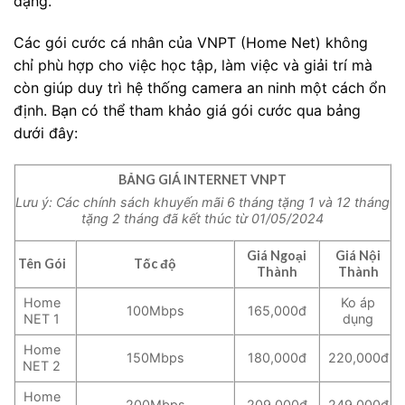
dạng.
Các gói cước cá nhân của VNPT (Home Net) không
chỉ phù hợp cho việc học tập, làm việc và giải trí mà
còn giúp duy trì hệ thống camera an ninh một cách ổn
định. Bạn có thể tham khảo giá gói cước qua bảng
dưới đây:
BẢNG GIÁ INTERNET VNPT
Lưu ý: Các chính sách khuyến mãi 6 tháng tặng 1 và 12 tháng
tặng 2 tháng đã kết thúc từ 01/05/2024
Giá Ngoại
Giá Nội
Tên Gói
Tốc độ
Thành
Thành
Home
Ko áp
100Mbps
165,000đ
NET 1
dụng
Home
150Mbps
180,000đ
220,000đ
NET 2
Home
200Mbps
209,000đ
249,000đ