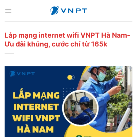
Bỏ
qua
nội
dung
Lắp mạng internet wifi VNPT Hà Nam-
Ưu đãi khủng, cước chỉ từ 165k