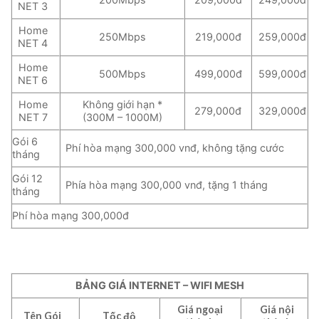
NET 3
Home
250Mbps
219,000đ
259,000đ
NET 4
Home
500Mbps
499,000đ
599,000đ
NET 6
Home
Không giới hạn *
279,000đ
329,000đ
NET 7
(300M – 1000M)
Gói 6
Phí hòa mạng 300,000 vnđ, không tặng cước
tháng
Gói 12
Phía hòa mạng 300,000 vnđ, tặng 1 tháng
tháng
Phí hòa mạng 300,000đ
BẢNG GIÁ INTERNET – WIFI MESH
Giá ngoại
Giá nội
Tên Gói
Tốc độ