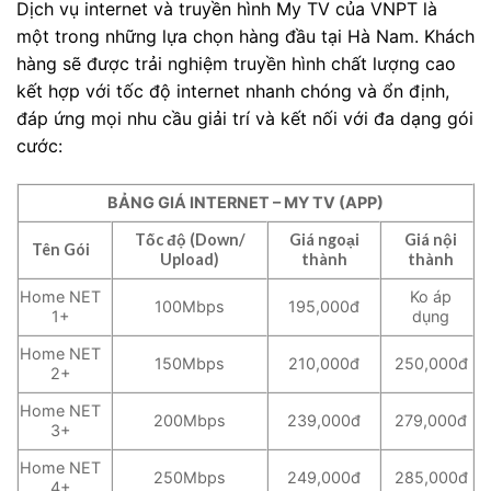
Dịch vụ internet và truyền hình My TV của VNPT là
một trong những lựa chọn hàng đầu tại Hà Nam. Khách
hàng sẽ được trải nghiệm truyền hình chất lượng cao
kết hợp với tốc độ internet nhanh chóng và ổn định,
đáp ứng mọi nhu cầu giải trí và kết nối với đa dạng gói
cước:
BẢNG GIÁ INTERNET – MY TV (APP)
Tốc độ (Down/
Giá ngoại
Giá nội
Tên Gói
Upload)
thành
thành
Home NET
Ko áp
100Mbps
195,000đ
1+
dụng
Home NET
150Mbps
210,000đ
250,000đ
2+
Home NET
200Mbps
239,000đ
279,000đ
3+
Home NET
250Mbps
249,000đ
285,000đ
4+