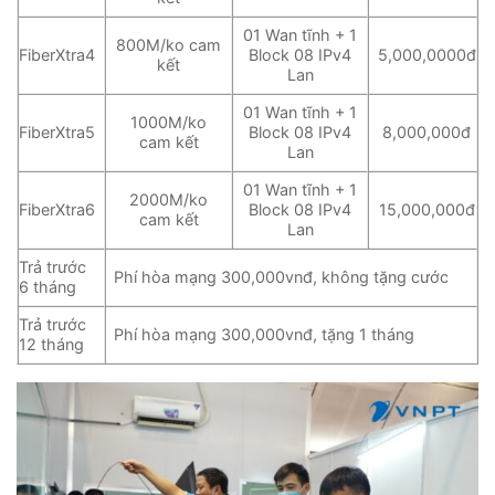
01 Wan tĩnh + 1
800M/ko cam
FiberXtra4
Block 08 IPv4
5,000,0000đ
kết
Lan
01 Wan tĩnh + 1
1000M/ko
FiberXtra5
Block 08 IPv4
8,000,000đ
cam kết
Lan
01 Wan tĩnh + 1
2000M/ko
FiberXtra6
Block 08 IPv4
15,000,000đ
cam kết
Lan
Trả trước
Phí hòa mạng 300,000vnđ, không tặng cước
6 tháng
Trả trước
Phí hòa mạng 300,000vnđ, tặng 1 tháng
12 tháng