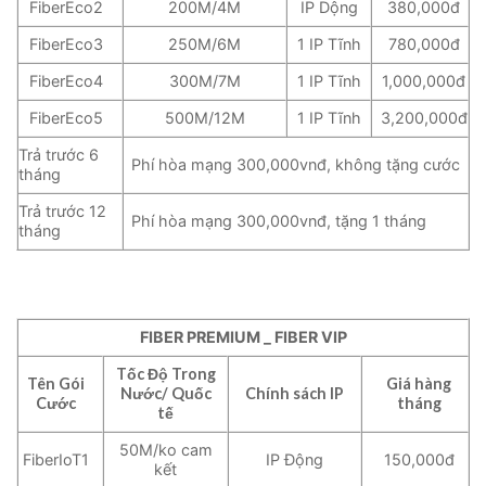
FiberEco2
200M/4M
IP Dộng
380,000đ
FiberEco3
250M/6M
1 IP Tĩnh
780,000đ
FiberEco4
300M/7M
1 IP Tĩnh
1,000,000đ
FiberEco5
500M/12M
1 IP Tĩnh
3,200,000đ
Trả trước 6
Phí hòa mạng 300,000vnđ, không tặng cước
tháng
Trả trước 12
Phí hòa mạng 300,000vnđ, tặng 1 tháng
tháng
FIBER PREMIUM _ FIBER VIP
Tốc Độ Trong
Tên Gói
Giá hàng
Nước/ Quốc
Chính sách IP
Cước
tháng
tế
50M/ko cam
FiberIoT1
IP Động
150,000đ
kết