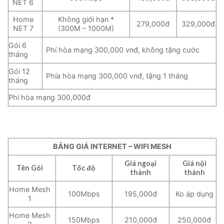
NET 6
Home
Không giới hạn *
279,000đ
329,000đ
NET 7
(300M – 1000M)
Gói 6
Phí hòa mạng 300,000 vnđ, không tặng cước
tháng
Gói 12
Phía hòa mạng 300,000 vnđ, tặng 1 tháng
tháng
Phí hòa mạng 300,000đ
BẢNG GIÁ INTERNET – WIFI MESH
Giá ngoại
Giá nội
Tên Gói
Tốc độ
thành
thành
Home Mesh
100Mbps
195,000đ
Ko áp dụng
1
Home Mesh
150Mbps
210,000đ
250,000đ