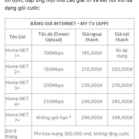
dạng gói cước:
BẢNG GIÁ INTERNET – MY TV (APP)
Tốc độ (Down/
Giá ngoại
Giá nội
Tên Gói
Upload)
thành
thành
Home NET
Ko áp
100Mbps
195,000đ
1+
dụng
Home NET
150Mbps
210,000đ
250,000đ
2+
Home NET
200Mbps
239,000đ
279,000đ
3+
Home NET
250Mbps
249,000đ
285,000đ
4+
Home NET
Không giới hạn *
299,000đ
349,000đ
7+
Gói 6
Phí hòa mạng 300,000 vnđ, không tặng cước
tháng