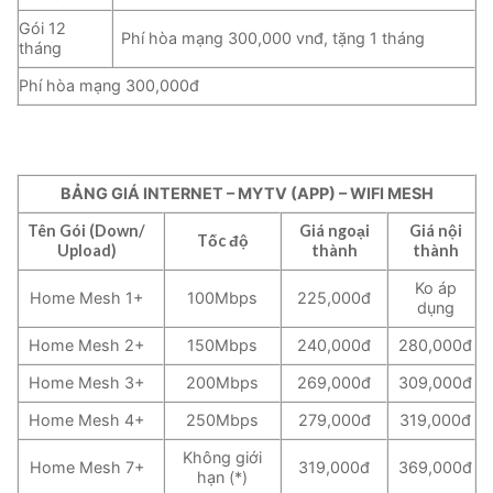
Gói 12
Phí hòa mạng 300,000 vnđ, tặng 1 tháng
tháng
Phí hòa mạng 300,000đ
BẢNG GIÁ INTERNET – MYTV (APP) – WIFI MESH
Tên Gói (Down/
Giá ngoại
Giá nội
Tốc độ
Upload)
thành
thành
Ko áp
Home Mesh 1+
100Mbps
225,000đ
dụng
Home Mesh 2+
150Mbps
240,000đ
280,000đ
Home Mesh 3+
200Mbps
269,000đ
309,000đ
Home Mesh 4+
250Mbps
279,000đ
319,000đ
Không giới
Home Mesh 7+
319,000đ
369,000đ
hạn (*)