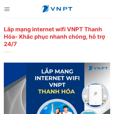
Bỏ
qua
nội
dung
Lắp mạng internet wifi VNPT Thanh
Hóa- Khắc phục nhanh chóng, hỗ trợ
24/7