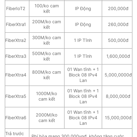
100/ko cam
FiberIoT2
IP Động
200,000đ
kết
200M/ko cam
FiberXtra1
IP Động
260,000đ
kết
300M/ko cam
FiberXtra2
1 IP Tĩnh
500,000đ
kết
500M/ko cam
FiberXtra3
1 IP Tĩnh
1,600,000đ
kết
01 Wan tĩnh + 1
800M/ko cam
FiberXtra4
Block 08 IPv4
5,000,0000đ
kết
Lan
01 Wan tĩnh + 1
1000M/ko
FiberXtra5
Block 08 IPv4
8,000,000đ
cam kết
Lan
01 Wan tĩnh + 1
2000M/ko
FiberXtra6
Block 08 IPv4
15,000,000đ
cam kết
Lan
Trả trước
Phí hòa mạng 300,000vnđ, không tặng cước