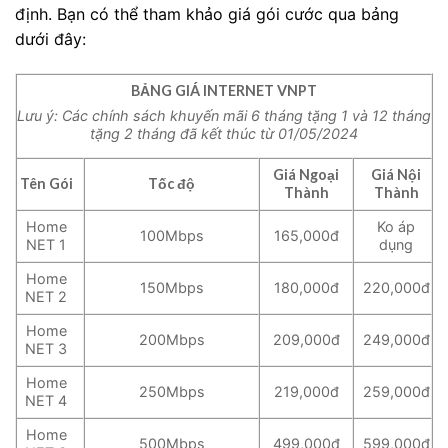
định. Bạn có thể tham khảo giá gói cước qua bảng
dưới đây:
BẢNG GIÁ INTERNET VNPT
Lưu ý: Các chính sách khuyến mãi 6 tháng tặng 1 và 12 tháng
tặng 2 tháng đã kết thúc từ 01/05/2024
Giá Ngoại
Giá Nội
Tên Gói
Tốc độ
Thành
Thành
Home
Ko áp
100Mbps
165,000đ
NET 1
dụng
Home
150Mbps
180,000đ
220,000đ
NET 2
Home
200Mbps
209,000đ
249,000đ
NET 3
Home
250Mbps
219,000đ
259,000đ
NET 4
Home
500Mbps
499,000đ
599,000đ