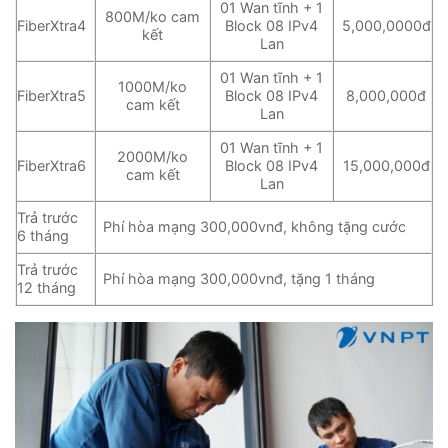
01 Wan tĩnh + 1
800M/ko cam
FiberXtra4
Block 08 IPv4
5,000,0000đ
kết
Lan
01 Wan tĩnh + 1
1000M/ko
FiberXtra5
Block 08 IPv4
8,000,000đ
cam kết
Lan
01 Wan tĩnh + 1
2000M/ko
FiberXtra6
Block 08 IPv4
15,000,000đ
cam kết
Lan
Trả trước
Phí hòa mạng 300,000vnđ, không tặng cước
6 tháng
Trả trước
Phí hòa mạng 300,000vnđ, tặng 1 tháng
12 tháng