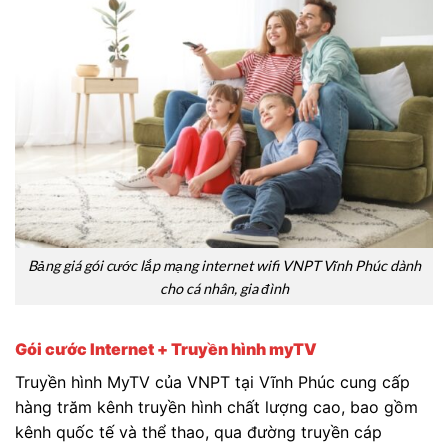
Bảng giá gói cước lắp mạng internet wifi VNPT Vĩnh Phúc dành
cho cá nhân, gia đình
Gói cước Internet + Truyền hình myTV
Truyền hình MyTV của VNPT tại Vĩnh Phúc cung cấp
hàng trăm kênh truyền hình chất lượng cao, bao gồm
kênh quốc tế và thể thao, qua đường truyền cáp