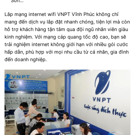
Sơn…
Lắp mạng internet wifi VNPT Vĩnh Phúc không chỉ
mang đến dịch vụ lắp đặt nhanh chóng, tiện lợi mà còn
hỗ trợ khách hàng tận tâm qua đội ngũ nhân viên giàu
kinh nghiệm. Với mạng cáp quang tốc độ cao, bạn sẽ
trải nghiệm internet không giới hạn với nhiều gói cước
hấp dẫn, phù hợp với mọi nhu cầu từ cá nhân, gia đình
đến doanh nghiệp.