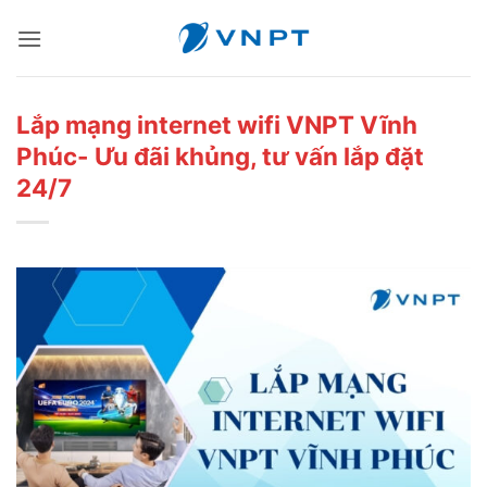
Bỏ
qua
nội
dung
Lắp mạng internet wifi VNPT Vĩnh
Phúc- Ưu đãi khủng, tư vấn lắp đặt
24/7