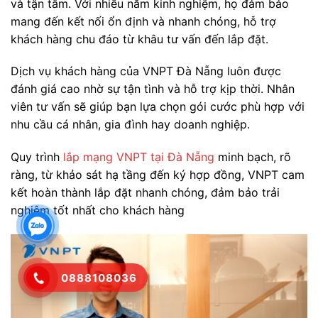
và tận tâm. Với nhiều năm kinh nghiệm, họ đảm bảo
mang đến kết nối ổn định và nhanh chóng, hỗ trợ
khách hàng chu đáo từ khâu tư vấn đến lắp đặt.
Dịch vụ khách hàng của VNPT Đà Nẵng luôn được
đánh giá cao nhờ sự tận tình và hỗ trợ kịp thời. Nhân
viên tư vấn sẽ giúp bạn lựa chọn gói cước phù hợp với
nhu cầu cá nhân, gia đình hay doanh nghiệp.
Quy trình
lắp mạng VNPT tại Đà Nẵng
minh bạch, rõ
ràng, từ khảo sát hạ tầng đến ký hợp đồng, VNPT cam
kết hoàn thành lắp đặt nhanh chóng, đảm bảo trải
nghiệm tốt nhất cho khách hàng
0888108036