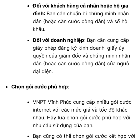
Đối với khách hàng cá nhân hoặc hộ gia
đình
: Bạn cần chuẩn bị chứng minh nhân
dân (hoặc căn cước công dân) và sổ hộ
khẩu.
Đối với doanh nghiệp
: Bạn cần cung cấp
giấy phép đăng ký kinh doanh, giấy ủy
quyền của giám đốc và chứng minh nhân
dân (hoặc căn cước công dân) của người
đại diện.
Chọn gói cước phù hợp
:
VNPT Vĩnh Phúc cung cấp nhiều gói cước
internet với các mức giá và tốc độ khác
nhau. Hãy lựa chọn gói cước phù hợp với
nhu cầu sử dụng của bạn.
Bạn cũng có thể chọn gói cước kết hợp với