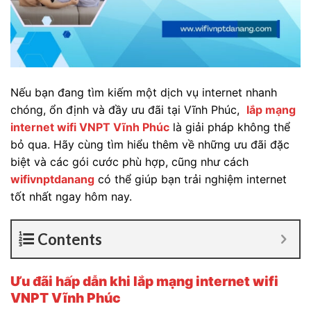
Nếu bạn đang tìm kiếm một dịch vụ internet nhanh
chóng, ổn định và đầy ưu đãi tại Vĩnh Phúc,
lắp mạng
internet wifi VNPT Vĩnh Phúc
là giải pháp không thể
bỏ qua. Hãy cùng tìm hiểu thêm về những ưu đãi đặc
biệt và các gói cước phù hợp, cũng như cách
wifivnptdanang
có thể giúp bạn trải nghiệm internet
tốt nhất ngay hôm nay.
Contents
Ưu đãi hấp dẫn khi lắp mạng internet wifi
VNPT Vĩnh Phúc