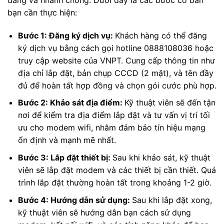
dàng và nhanh chóng. Dưới đây là các bước cơ bản
bạn cần thực hiện:
Bước 1: Đăng ký dịch vụ:
Khách hàng có thể đăng
ký dịch vụ bằng cách gọi hotline 0888108036 hoặc
truy cập website của VNPT. Cung cấp thông tin như
địa chỉ lắp đặt, bản chụp CCCD (2 mặt), và tên đầy
đủ để hoàn tất hợp đồng và chọn gói cước phù hợp.
Bước 2: Khảo sát địa điểm:
Kỹ thuật viên sẽ đến tận
nơi để kiểm tra địa điểm lắp đặt và tư vấn vị trí tối
ưu cho modem wifi, nhằm đảm bảo tín hiệu mạng
ổn định và mạnh mẽ nhất.
Bước 3: Lắp đặt thiết bị:
Sau khi khảo sát, kỹ thuật
viên sẽ lắp đặt modem và các thiết bị cần thiết. Quá
trình lắp đặt thường hoàn tất trong khoảng 1-2 giờ.
Bước 4: Hướng dẫn sử dụng:
Sau khi lắp đặt xong,
kỹ thuật viên sẽ hướng dẫn bạn cách sử dụng