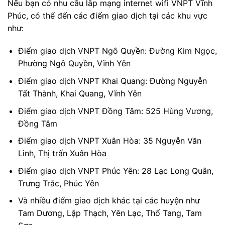
Nếu bạn có nhu cầu lắp mạng internet wifi VNPT Vĩnh
Phúc, có thể đến các điểm giao dịch tại các khu vực
như:
Điểm giao dịch VNPT Ngô Quyền: Đường Kim Ngọc,
Phường Ngô Quyền, Vĩnh Yên
Điểm giao dịch VNPT Khai Quang: Đường Nguyễn
Tất Thành, Khai Quang, Vĩnh Yên
Điểm giao dịch VNPT Đồng Tâm: 525 Hùng Vương,
Đồng Tâm
Điểm giao dịch VNPT Xuân Hòa: 35 Nguyễn Văn
Linh, Thị trấn Xuân Hòa
Điểm giao dịch VNPT Phúc Yên: 28 Lạc Long Quân,
Trưng Trắc, Phúc Yên
Và nhiều điểm giao dịch khác tại các huyện như
Tam Dương, Lập Thạch, Yên Lạc, Thổ Tang, Tam