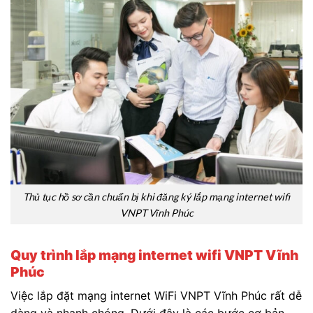
Thủ tục hồ sơ cần chuẩn bị khi đăng ký lắp mạng internet wifi
VNPT Vĩnh Phúc
Quy trình lắp mạng internet wifi VNPT Vĩnh
Phúc
Việc lắp đặt mạng internet WiFi VNPT Vĩnh Phúc rất dễ