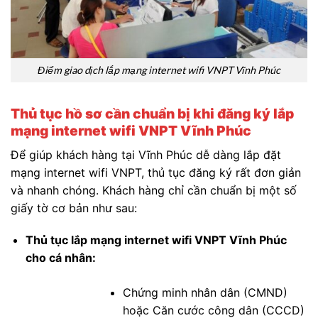
Điểm giao dịch lắp mạng internet wifi VNPT Vĩnh Phúc
Thủ tục hồ sơ cần chuẩn bị khi đăng ký lắp
mạng internet wifi VNPT Vĩnh Phúc
Để giúp khách hàng tại Vĩnh Phúc dễ dàng lắp đặt
mạng internet wifi VNPT, thủ tục đăng ký rất đơn giản
và nhanh chóng. Khách hàng chỉ cần chuẩn bị một số
giấy tờ cơ bản như sau:
Thủ tục lắp mạng internet wifi VNPT Vĩnh Phúc
cho cá nhân:
Chứng minh nhân dân (CMND)
hoặc Căn cước công dân (CCCD)