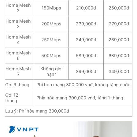
Home Mesh
150Mbps
210,000đ
250,000đ
2
Home Mesh
200Mbps
239,000đ
279,000đ
3
Home Mesh
250Mbps
249,000đ
289,000đ
4
Home Mesh
500Mbps
589,000đ
689,000đ
6
Home Mesh
Không giới
299,000đ
349,000đ
7
hạn*
Gói 6 tháng
Phí hòa mạng 300,000 vnđ, không tặng cước
Gói 12
Phía hòa mạng 300,000 vnđ, tặng 1 tháng
tháng
Lưu ý: Phí hòa mạng 300,000đ