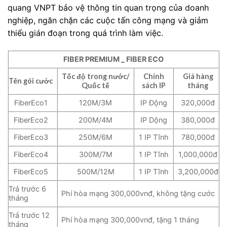
quang VNPT bảo vệ thông tin quan trọng của doanh
nghiệp, ngăn chặn các cuộc tấn công mạng và giảm
thiểu gián đoạn trong quá trình làm việc.
FIBER PREMIUM _ FIBER ECO
Tốc độ trong nước/
Chính
Giá hàng
Tên gói cước
Quốc tế
sách IP
tháng
FiberEco1
120M/3M
IP Động
320,000đ
FiberEco2
200M/4M
IP Dộng
380,000đ
FiberEco3
250M/6M
1 IP Tĩnh
780,000đ
FiberEco4
300M/7M
1 IP Tĩnh
1,000,000đ
FiberEco5
500M/12M
1 IP Tĩnh
3,200,000đ
Trả trước 6
Phí hòa mạng 300,000vnđ, không tặng cước
tháng
Trả trước 12
Phí hòa mạng 300,000vnđ, tặng 1 tháng
tháng