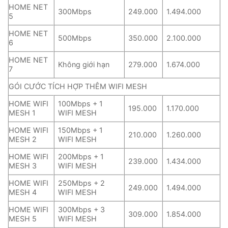
HOME NET
300Mbps
249.000
1.494.000
5
HOME NET
500Mbps
350.000
2.100.000
6
HOME NET
Không giới hạn
279.000
1.674.000
7
GÓI CƯỚC TÍCH HỢP THÊM WIFI MESH
HOME WIFI
100Mbps + 1
195.000
1.170.000
MESH 1
WIFI MESH
HOME WIFI
150Mbps + 1
210.000
1.260.000
MESH 2
WIFI MESH
HOME WIFI
200Mbps + 1
239.000
1.434.000
MESH 3
WIFI MESH
HOME WIFI
250Mbps + 2
249.000
1.494.000
MESH 4
WIFI MESH
HOME WIFI
300Mbps + 3
309.000
1.854.000
MESH 5
WIFI MESH