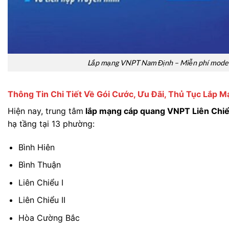
Lắp mạng VNPT Nam Định – Miễn phí mod
Thông Tin Chi Tiết Về Gói Cước, Ưu Đãi, Thủ Tục Lắp M
Hiện nay, trung tâm
lắp mạng cáp quang VNPT Liên Chi
hạ tầng tại 13 phường:
Bình Hiên
Bình Thuận
Liên Chiểu I
Liên Chiểu II
Hòa Cường Bắc