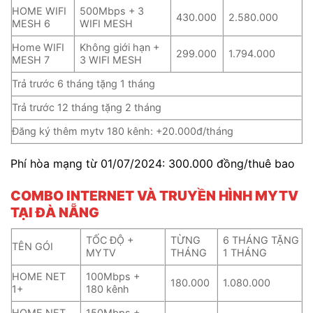
HOME WIFI
500Mbps + 3
430.000
2.580.000
MESH 6
WIFI MESH
Home WIFI
Không giới hạn +
299.000
1.794.000
MESH 7
3 WIFI MESH
Trả trước 6 tháng tặng 1 tháng
Trả trước 12 tháng tặng 2 tháng
Đăng ký thêm mytv 180 kênh: +20.000đ/tháng
Phí hòa mạng từ 01/07/2024: 300.000 đồng/thuê bao
COMBO INTERNET VÀ TRUYỀN HÌNH MYTV
TẠI ĐÀ NẴNG
TỐC ĐỘ +
TỪNG
6 THÁNG TẶNG
TÊN GÓI
MYTV
THÁNG
1 THÁNG
HOME NET
100Mbps +
180.000
1.080.000
1+
180 kênh
HOME NET
150Mbps +