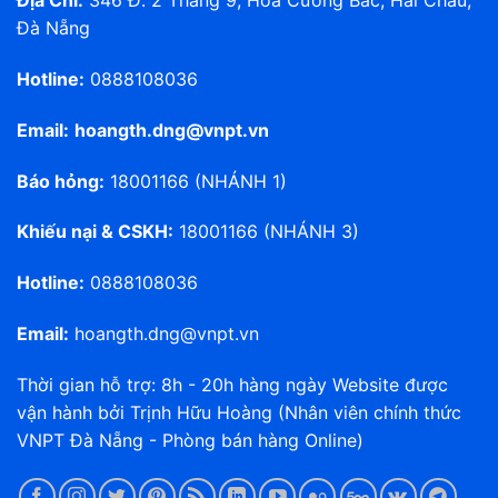
Địa Chỉ:
346 Đ. 2 Tháng 9, Hoà Cường Bắc, Hải Châu,
Đà Nẵng
Hotline:
0888108036
Email:
hoangth.dng@vnpt.vn
Báo hỏng:
18001166 (NHÁNH 1)
Khiếu nại & CSKH:
18001166 (NHÁNH 3)
Hotline:
0888108036
Email:
hoangth.dng@vnpt.vn
Thời gian hỗ trợ: 8h - 20h hàng ngày Website được
vận hành bởi Trịnh Hữu Hoàng (Nhân viên chính thức
VNPT Đà Nẵng - Phòng bán hàng Online)