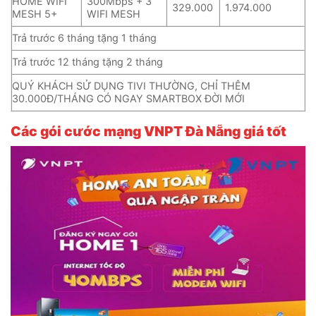
HOME WIFI
300Mbps + 3
329.000
1.974.000
MESH 5+
WIFI MESH
Trả trước 6 tháng tặng 1 tháng
Trả trước 12 tháng tặng 2 tháng
QUÝ KHÁCH SỬ DỤNG TIVI THƯỜNG, CHỈ THÊM
30.000Đ/THÁNG CÓ NGAY SMARTBOX ĐỜI MỚI
Các gói cước mạng VNPT Đà Nẵng giá tốt