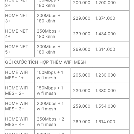
200.000
1.200.000
2+
180 kênh
HOME NET
200Mbps +
229.000
1.374.000
3+
180 kênh
HOME NET
250Mbps +
239.000
1.434.000
4+
180 kênh
HOME NET
300Mbps +
269.000
1.614.000
5+
180 kênh
GÓI CƯỚC TÍCH HỢP THÊM WIFI MESH
HOME WIFI
100Mbps + 1
205.000
1.230.000
MESH 1+
wifi mesh
HOME WIFI
150Mbps + 1
230.000
1.380.000
MESH 2+
wifi mesh
HOME WIFI
200Mbps + 1
259.000
1.554.000
MESH 3+
wifi mesh
HOME WIFI
250Mbps + 2
269.000
1.614.000
MESH 4+
wifi mesh