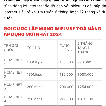
Trung tâm lắp mạng cáp quang VNPT Quận Liên Chiểu
h
trình đăng ký internet tốc độ cao với nhiều ưu đãi hấp 
internet siêu rẻ khi trả trước 6 tháng hoặc 12 tháng và 
cước.
GÓI CƯỚC LẮP MẠNG WIFI VNPT ĐÀ NẴNG
ÁP DỤNG MỚI NHẤT 2024
6 THÁNG
TÊN GÓI
TỪNG
TỐC ĐỘ
TẶNG 1
CƯỚC
THÁNG
THÁNG
HOME NET
100Mbps
165.000
990.000
1
HOME NET
150Mbps
180.000
1.080.000
2
HOME NET
200Mbps
209.000
1.254.000
3
HOME NET
250Mbps
219.000
1.314.000
4