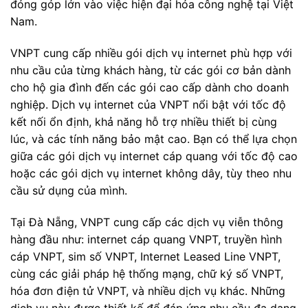
đóng góp lớn vào việc hiện đại hóa công nghệ tại Việt
Nam.
VNPT cung cấp nhiều gói dịch vụ internet phù hợp với
nhu cầu của từng khách hàng, từ các gói cơ bản dành
cho hộ gia đình đến các gói cao cấp dành cho doanh
nghiệp. Dịch vụ internet của VNPT nổi bật với tốc độ
kết nối ổn định, khả năng hỗ trợ nhiều thiết bị cùng
lúc, và các tính năng bảo mật cao. Bạn có thể lựa chọn
giữa các gói dịch vụ internet cáp quang với tốc độ cao
hoặc các gói dịch vụ internet không dây, tùy theo nhu
cầu sử dụng của mình.
Tại Đà Nẵng, VNPT cung cấp các dịch vụ viễn thông
hàng đầu như: internet cáp quang VNPT, truyền hình
cáp VNPT, sim số VNPT, Internet Leased Line VNPT,
cùng các giải pháp hệ thống mạng, chữ ký số VNPT,
hóa đơn điện tử VNPT, và nhiều dịch vụ khác. Những
dịch vụ này được thiết kế để đáp ứng nhu cầu đa dạng