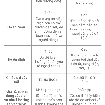
trên đường dây)
đường dây)
Thấp
Cao
(Do dùng tín hiệu
(Do không dẫn sét
điện nên có thể
nên đảm bảo an
Độ an toàn
truyền dẫn sét, dễ
toàn cho máy chủ,
ảnh hưởng đến an
người dùng và dữ
toàn máy chủ và
liệu)
người dùng)
Cao
Thấp
(Do không bị ảnh
(Do dễ bị ảnh
Độ ổn định
hưởng bởi thời tiết,
hưởng từ các yếu
điện từ, xung điện,
tố ngoại cảnh)
sét,…)
Chiều dài cáp
Có thể lên đến
Tối đa 500m
nối
10km
Không phù hợp
Phù hợp
Khả năng ứng
dụng các dịch
(Do tốc độ chiều
(Do có thể tùy biến
vụ như Hosting
upload thấp hơn
tốc độ download và
server riêng,
1Mbps, không thể
upload, giúp hội