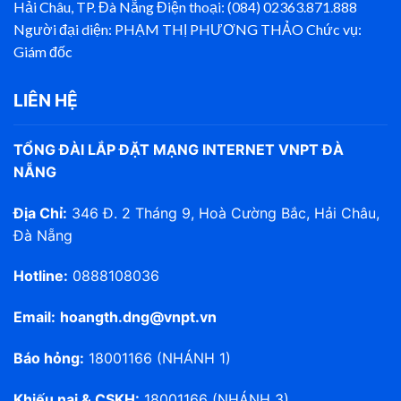
Hải Châu, TP. Đà Nẵng Điện thoại: (084) 02363.871.888
Người đại diện: PHẠM THỊ PHƯƠNG THẢO Chức vụ:
Giám đốc
LIÊN HỆ
TỔNG ĐÀI LẮP ĐẶT MẠNG INTERNET VNPT ĐÀ
NẴNG
Địa Chỉ:
346 Đ. 2 Tháng 9, Hoà Cường Bắc, Hải Châu,
Đà Nẵng
Hotline:
0888108036
Email:
hoangth.dng@vnpt.vn
Báo hỏng:
18001166 (NHÁNH 1)
Khiếu nại & CSKH:
18001166 (NHÁNH 3)