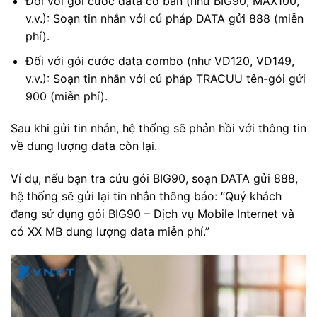
Đối với gói cước data cơ bản (như BIG90, MAX100,
v.v.): Soạn tin nhắn với cú pháp DATA gửi 888 (miễn
phí).
Đối với gói cước data combo (như VD120, VD149,
v.v.): Soạn tin nhắn với cú pháp TRACUU tên-gói gửi
900 (miễn phí).
Sau khi gửi tin nhắn, hệ thống sẽ phản hồi với thông tin
về dung lượng data còn lại.
Ví dụ, nếu bạn tra cứu gói BIG90, soạn DATA gửi 888,
hệ thống sẽ gửi lại tin nhắn thông báo: “Quý khách
đang sử dụng gói BIG90 – Dịch vụ Mobile Internet và
có XX MB dung lượng data miễn phí.”