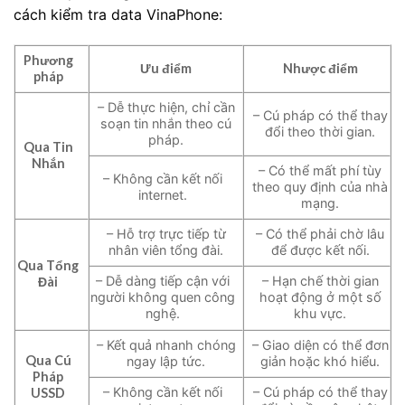
cách kiểm tra data VinaPhone:
Phương
Ưu điểm
Nhược điểm
pháp
– Dễ thực hiện, chỉ cần
– Cú pháp có thể thay
soạn tin nhắn theo cú
đổi theo thời gian.
pháp.
Qua Tin
Nhắn
– Có thể mất phí tùy
– Không cần kết nối
theo quy định của nhà
internet.
mạng.
– Hỗ trợ trực tiếp từ
– Có thể phải chờ lâu
nhân viên tổng đài.
để được kết nối.
Qua Tổng
– Dễ dàng tiếp cận với
– Hạn chế thời gian
Đài
người không quen công
hoạt động ở một số
nghệ.
khu vực.
– Kết quả nhanh chóng
– Giao diện có thể đơn
Qua Cú
ngay lập tức.
giản hoặc khó hiểu.
Pháp
– Không cần kết nối
– Cú pháp có thể thay
USSD