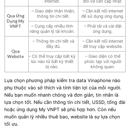
internet.
đổi và cần cập nhật.
– Giao diện thân thiện,
– Cần kết nối internet
Qua Ứng
thông tin chi tiết.
để sử dụng ứng dụng.
Dụng My
– Cung cấp nhiều tính
– Phải tải và cài đặt
VNPT
năng quản lý tài khoản.
ứng dụng.
– Thông tin chi tiết và
– Cần kết nối internet
đầy đủ.
để truy cập website.
Qua
– Có thể truy cập bất kỳ
– Giao diện có thể
Website
lúc nào từ bất kỳ thiết
phức tạp với người
bị nào.
không quen.
Lựa chọn phương pháp kiểm tra data Vinaphone nào
phụ thuộc vào sở thích và tính tiện lợi của mỗi người.
Nếu bạn muốn nhanh chóng và đơn giản, tin nhắn là
lựa chọn tốt. Nếu cần thông tin chi tiết, USSD, tổng đài
hoặc ứng dụng My VNPT sẽ phù hợp hơn. Còn nếu
muốn quản lý nhiều thuê bao, website là sự lựa chọn
tối ưu.