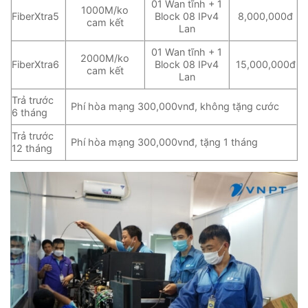
01 Wan tĩnh + 1
1000M/ko
FiberXtra5
Block 08 IPv4
8,000,000đ
cam kết
Lan
01 Wan tĩnh + 1
2000M/ko
FiberXtra6
Block 08 IPv4
15,000,000đ
cam kết
Lan
Trả trước
Phí hòa mạng 300,000vnđ, không tặng cước
6 tháng
Trả trước
Phí hòa mạng 300,000vnđ, tặng 1 tháng
12 tháng