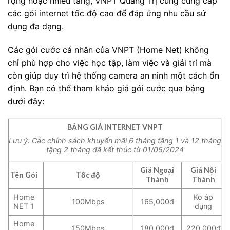
rộng hoặc nhiều tầng, VNPT Quảng Trị cũng cung cấp
các gói internet tốc độ cao để đáp ứng nhu cầu sử
dụng đa dạng.
Các gói cước cá nhân của VNPT (Home Net) không
chỉ phù hợp cho việc học tập, làm việc và giải trí mà
còn giúp duy trì hệ thống camera an ninh một cách ổn
định. Bạn có thể tham khảo giá gói cước qua bảng
dưới đây:
BẢNG GIÁ INTERNET VNPT
Lưu ý: Các chính sách khuyến mãi 6 tháng tặng 1 và 12 tháng
tặng 2 tháng đã kết thúc từ 01/05/2024
Giá Ngoại
Giá Nội
Tên Gói
Tốc độ
Thành
Thành
Home
Ko áp
100Mbps
165,000đ
NET 1
dụng
Home
150Mbps
180,000đ
220,000đ