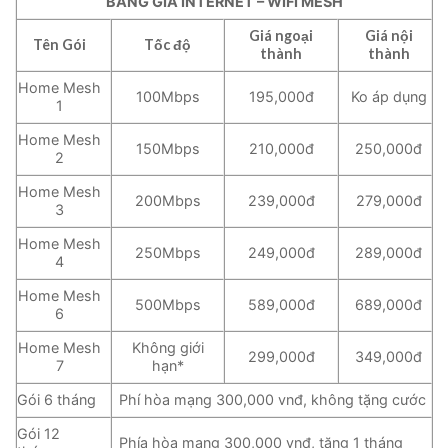
BẢNG GIÁ INTERNET – WIFI MESH
Giá ngoại
Giá nội
Tên Gói
Tốc độ
thành
thành
Home Mesh
100Mbps
195,000đ
Ko áp dụng
1
Home Mesh
150Mbps
210,000đ
250,000đ
2
Home Mesh
200Mbps
239,000đ
279,000đ
3
Home Mesh
250Mbps
249,000đ
289,000đ
4
Home Mesh
500Mbps
589,000đ
689,000đ
6
Home Mesh
Không giới
299,000đ
349,000đ
7
hạn*
Gói 6 tháng
Phí hòa mạng 300,000 vnđ, không tặng cước
Gói 12
Phía hòa mạng 300,000 vnđ, tặng 1 tháng