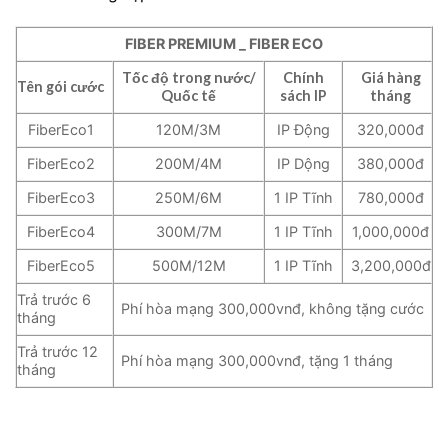
FIBER PREMIUM _ FIBER ECO
Tốc độ trong nước/
Chính
Giá hàng
Tên gói cước
Quốc tế
sách IP
tháng
FiberEco1
120M/3M
IP Động
320,000đ
FiberEco2
200M/4M
IP Dộng
380,000đ
FiberEco3
250M/6M
1 IP Tĩnh
780,000đ
FiberEco4
300M/7M
1 IP Tĩnh
1,000,000đ
FiberEco5
500M/12M
1 IP Tĩnh
3,200,000đ
Trả trước 6
Phí hòa mạng 300,000vnđ, không tặng cước
tháng
Trả trước 12
Phí hòa mạng 300,000vnđ, tặng 1 tháng
tháng