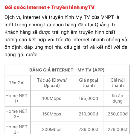
Gói cước Internet + Truyền hình myTV
Dịch vụ internet và truyền hình My TV của VNPT là
một trong những lựa chọn hàng đầu tại Quảng Trị.
Khách hàng sẽ được trải nghiệm truyền hình chất
lượng cao kết hợp với tốc độ internet nhanh chóng và
ổn định, đáp ứng mọi nhu cầu giải trí và kết nối với đa
dạng gói cước:
BẢNG GIÁ INTERNET – MY TV (APP)
Tốc độ (Down/
Giá ngoại
Giá nội
Tên Gói
Upload)
thành
thành
Home NET
Ko áp
100Mbps
195,000đ
1+
dụng
Home NET
150Mbps
210,000đ
250,000đ
2+
Home NET
200Mbps
239,000đ
279,000đ
3+