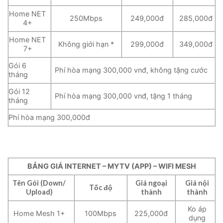
Home NET
250Mbps
249,000đ
285,000đ
4+
Home NET
Không giới hạn *
299,000đ
349,000đ
7+
Gói 6
Phí hòa mạng 300,000 vnđ, không tặng cước
tháng
Gói 12
Phí hòa mạng 300,000 vnđ, tặng 1 tháng
tháng
Phí hòa mạng 300,000đ
BẢNG GIÁ INTERNET – MYTV (APP) – WIFI MESH
Tên Gói (Down/
Giá ngoại
Giá nội
Tốc độ
Upload)
thành
thành
Ko áp
Home Mesh 1+
100Mbps
225,000đ
dụng