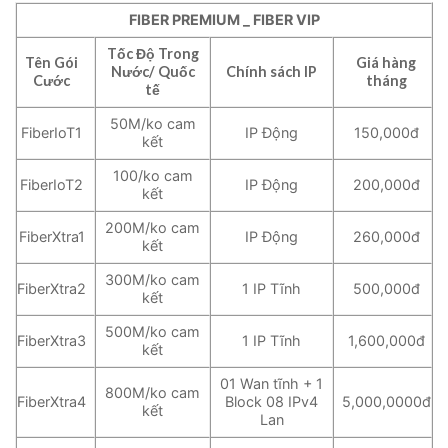
FIBER PREMIUM _ FIBER VIP
Tốc Độ Trong
Tên Gói
Giá hàng
Nước/ Quốc
Chính sách IP
Cước
tháng
tế
50M/ko cam
FiberIoT1
IP Động
150,000đ
kết
100/ko cam
FiberIoT2
IP Động
200,000đ
kết
200M/ko cam
FiberXtra1
IP Động
260,000đ
kết
300M/ko cam
FiberXtra2
1 IP Tĩnh
500,000đ
kết
500M/ko cam
FiberXtra3
1 IP Tĩnh
1,600,000đ
kết
01 Wan tĩnh + 1
800M/ko cam
FiberXtra4
Block 08 IPv4
5,000,0000đ
kết
Lan